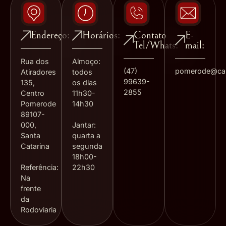
Contato
E-
Endereço:
Horários:
Tel/Whats:
mail:
Rua dos
Almoço:
(47)
pomerode@ca
Atiradores
todos
99639-
135,
os dias
2855
Centro
11h30-
Pomerode
14h30
89107-
000,
Jantar:
Santa
quarta a
Catarina
segunda
18h00-
Referência:
22h30
Na
frente
da
Rodoviaria