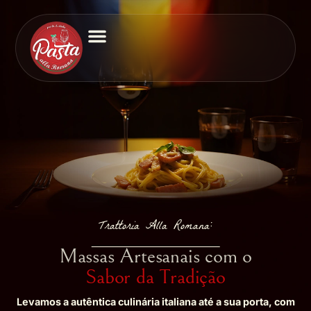
Mon Cheri Concept
Casa Romena
Trattoria Alla Romana
Trattoria Alla Romana:
Massas Artesanais com o
Sabor da Tradição
Levamos a autêntica culinária italiana até a sua porta, com