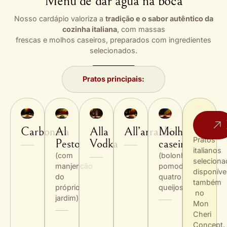
Menu de dar água na boca
Nosso cardápio valoriza a
tradição e o sabor autêntico da
cozinha italiana
, com massas
frescas e molhos caseiros, preparados com ingredientes
selecionados.
Pratos principais:
Carbonara
Al
Alla
All’arrabbiata
Molhos
Pratos
Pesto
Vodka
caseiros
italianos
(com
(bolonhesa,
selecion
manjericão
pomodoro,
disponíve
do
quatro
também
próprio
queijos)
no
jardim)
Mon
Cheri
Concept.